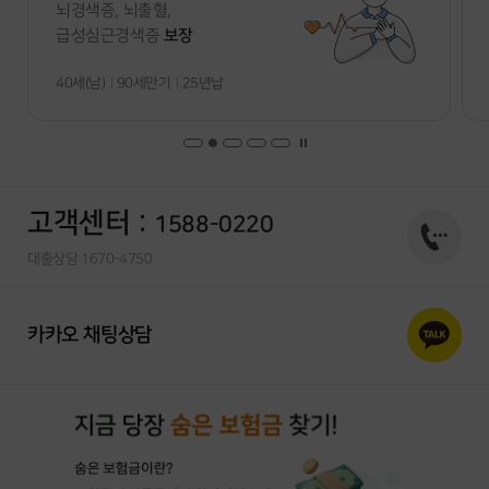
뇌경색증, 뇌출혈,
급성심근경색증
보장
40
세(남)
90세만기
25년납
고객센터 :
1588-0220
대출상담 1670-4750
카카오 채팅상담